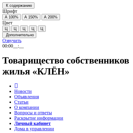
К содержанию
Шрифт
А
100%
А
150%
А
200%
Цвет
Ц
Ц
Ц
Ц
Ц
Дополнительно
Озвучить
00:00
__:__
Товарищество собственников
жилья «КЛЁН»
Новости
Объявления
Статьи
О компании
Вопросы и ответы
Раскрытие информации
Личный кабинет
Дома в управлении