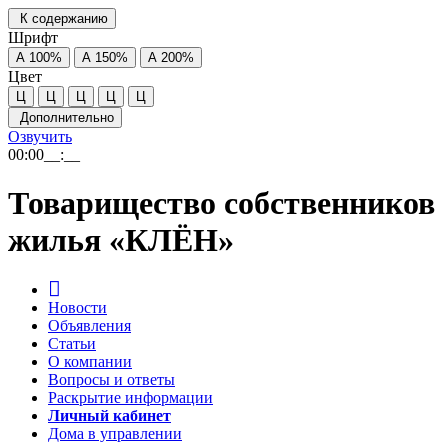
К содержанию
Шрифт
А
100%
А
150%
А
200%
Цвет
Ц
Ц
Ц
Ц
Ц
Дополнительно
Озвучить
00:00
__:__
Товарищество собственников
жилья «КЛЁН»
Новости
Объявления
Статьи
О компании
Вопросы и ответы
Раскрытие информации
Личный кабинет
Дома в управлении